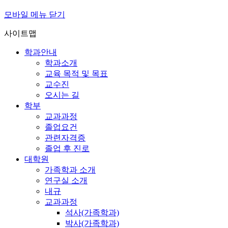
모바일 메뉴 닫기
사이트맵
학과안내
학과소개
교육 목적 및 목표
교수진
오시는 길
학부
교과과정
졸업요건
관련자격증
졸업 후 진로
대학원
가족학과 소개
연구실 소개
내규
교과과정
석사(가족학과)
박사(가족학과)