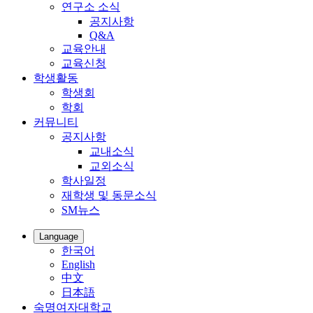
연구소 소식
공지사항
Q&A
교육안내
교육신청
학생활동
학생회
학회
커뮤니티
공지사항
교내소식
교외소식
학사일정
재학생 및 동문소식
SM뉴스
Language
한국어
English
中文
日本語
숙명여자대학교