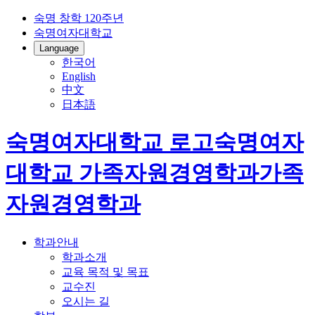
숙명 창학 120주년
숙명여자대학교
Language
한국어
English
中文
日本語
숙명여자대학교 로고
숙명여자
대학교
가족자원경영학과
가족
자원경영학과
학과안내
학과소개
교육 목적 및 목표
교수진
오시는 길