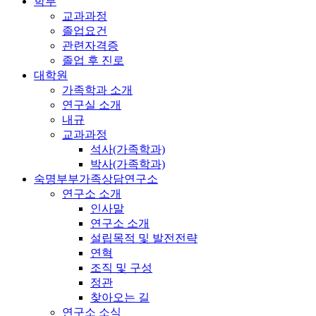
학부
교과과정
졸업요건
관련자격증
졸업 후 진로
대학원
가족학과 소개
연구실 소개
내규
교과과정
석사(가족학과)
박사(가족학과)
숙명부부가족상담연구소
연구소 소개
인사말
연구소 소개
설립목적 및 발전전략
연혁
조직 및 구성
정관
찾아오는 길
연구소 소식