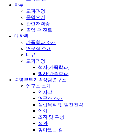
학부
교과과정
졸업요건
관련자격증
졸업 후 진로
대학원
가족학과 소개
연구실 소개
내규
교과과정
석사(가족학과)
박사(가족학과)
숙명부부가족상담연구소
연구소 소개
인사말
연구소 소개
설립목적 및 발전전략
연혁
조직 및 구성
정관
찾아오는 길