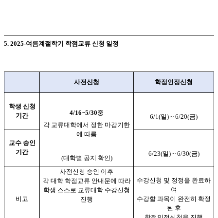
5. 2025-여름계절학기 학점교류 신청 일정
사전신청
학점인정신청
학생 신청
4/16~5/30
중
기간
6/1(
일
) ~ 6/20(
금
)
각 교류대학에서 정한 마감기한
에 따름
교수 승인
기간
6/23(
일
) ~ 6/30(
금
)
(
대학별 공지 확인
)
사전신청 승인 이후
수강신청 및 정정을 완료하
각 대학 학점교류 안내문에 따라
여
학생 스스로 교류대학 수강신청
비고
수강할 과목이 완전히 확정
진행
된 후
학점인정신청을 진행