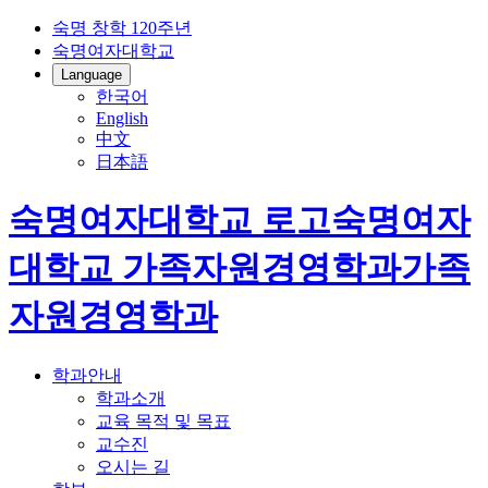
숙명 창학 120주년
숙명여자대학교
Language
한국어
English
中文
日本語
숙명여자대학교 로고
숙명여자
대학교
가족자원경영학과
가족
자원경영학과
학과안내
학과소개
교육 목적 및 목표
교수진
오시는 길