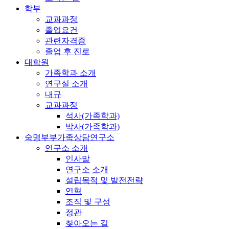
학부
교과과정
졸업요건
관련자격증
졸업 후 진로
대학원
가족학과 소개
연구실 소개
내규
교과과정
석사(가족학과)
박사(가족학과)
숙명부부가족상담연구소
연구소 소개
인사말
연구소 소개
설립목적 및 발전전략
연혁
조직 및 구성
정관
찾아오는 길