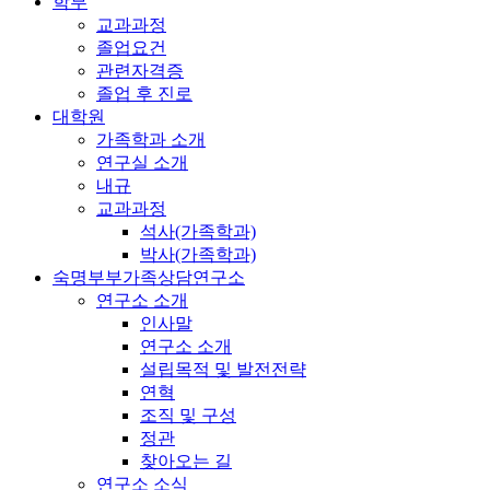
학부
교과과정
졸업요건
관련자격증
졸업 후 진로
대학원
가족학과 소개
연구실 소개
내규
교과과정
석사(가족학과)
박사(가족학과)
숙명부부가족상담연구소
연구소 소개
인사말
연구소 소개
설립목적 및 발전전략
연혁
조직 및 구성
정관
찾아오는 길
연구소 소식