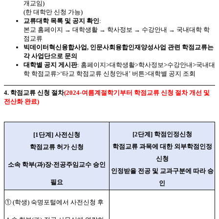
개교임)
(한 대학만 신청 가능)
교류대학 목록 및 공지 확인
:
본교 홈페이지 → 대학생활 → 학사정보 → 수강안내 → 국내대학 학
점교류
빅데이터혁신융합사업, 인문사회융합인재양성사업 관련 학점교류는
각 사업단으로 문의
대학별 공지 게시판
: 홈페이지>대학생활>학사정보>수강안내>국내대
학 학점교류>‘타교 학점교류 신청안내’ 버튼>대학별 공지 조회
4. 학점교류 신청 절차
(2024-여름계절학기부터
학점교류 신청 절차 개선 및
전산화 완료
)
[2
단계
]
학점인정신청
[1
단계
]
사전신청
학점교류 과목에 대한 외부학점인정
학점교류 허가 신청
신청
소속 학부
(
과
)
장
·
전공주임교수 승인
인정받을 전공 및 교과구분에 따라 승
필요
인
①
(
학생
)
숙명포털에서 사전신청 후