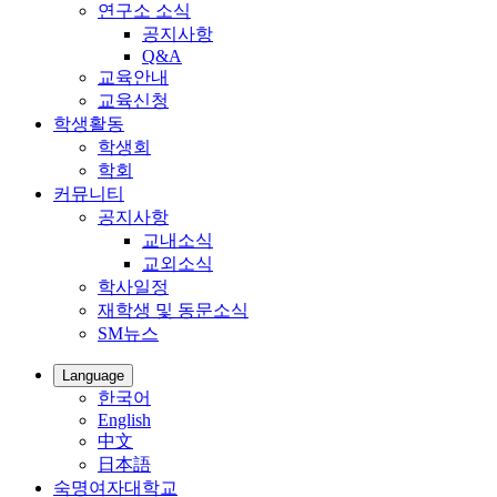
연구소 소식
공지사항
Q&A
교육안내
교육신청
학생활동
학생회
학회
커뮤니티
공지사항
교내소식
교외소식
학사일정
재학생 및 동문소식
SM뉴스
Language
한국어
English
中文
日本語
숙명여자대학교