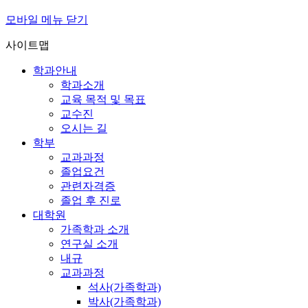
모바일 메뉴 닫기
사이트맵
학과안내
학과소개
교육 목적 및 목표
교수진
오시는 길
학부
교과과정
졸업요건
관련자격증
졸업 후 진로
대학원
가족학과 소개
연구실 소개
내규
교과과정
석사(가족학과)
박사(가족학과)